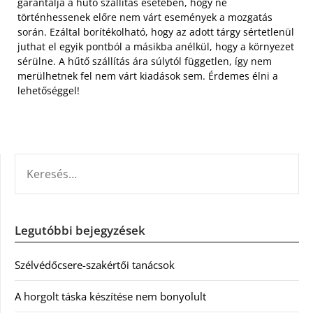
garantálja a hűtő szállítás esetében, hogy ne
történhessenek előre nem várt események a mozgatás
során. Ezáltal borítékolható, hogy az adott tárgy sértetlenül
juthat el egyik pontból a másikba anélkül, hogy a környezet
sérülne. A hűtő szállítás ára súlytól független, így nem
merülhetnek fel nem várt kiadások sem. Érdemes élni a
lehetőséggel!
KERESÉS:
Legutóbbi bejegyzések
Szélvédőcsere-szakértői tanácsok
A horgolt táska készítése nem bonyolult