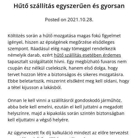
Hűtő szállítás egyszerűen és gyorsan
Posted on 2021.10.28.
Költözés során a hűtő mozgatása magas fokú figyelmet
igényel, hiszen az épségének megőrzése elsődleges
szempont. Ráadásul elég nagy tömeggel rendelkezik
némelyik darab, ezért
hűtő szállítás esetében érdemes
tapasztalt szolgáltatót hívni. Egy megbízható fuvaros nem
csupán ész nélkül cselekszik, hanem első dolga, hogy
tervet hozzon létre a biztonságos és sikeres mozgatásra.
Ebbe beletartozik, miszerint elsőként meg kell oldani, hogy
a tétel kijusson a lakásból.
Onnan le kell vinni a szállításról gondoskodó járműhöz,
abba bele kell emelni, ezután el kell juttatni a megadott
helyszínre, majd a kipakolás során szintén biztonságban
kell eljuttatni a végső helyére.
Az úgynevezett fix díj kalkuláció mindezt az előre tervezést