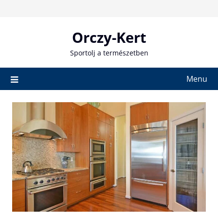
Skip
to
content
Orczy-Kert
Sportolj a természetben
Menu