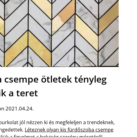
a csempe ötletek tényleg
ik a teret
on 2021.04.24.
rkolat jól nézzen ki és megfeleljen a trendeknek,
ngedettek.
Léteznek olyan kis fürdőszoba csempe
ljük a figyelmet a helyiség szerény méretéről.