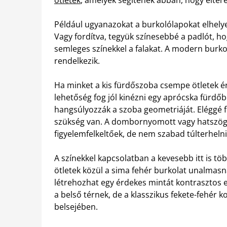
Például ugyanazokat a burkolólapokat elhelyez
Vagy fordítva, tegyük színesebbé a padlót, hog
semleges színekkel a falakat. A modern burko
rendelkezik.
Ha minket a kis fürdőszoba csempe ötletek é
lehetőség fog jól kinézni egy aprócska fürd
hangsúlyozzák a szoba geometriáját. Eléggé f
szükség van. A dombornyomott vagy hatszögl
figyelemfelkeltőek, de nem szabad túlterhelni 
A színekkel kapcsolatban a kevesebb itt is tö
ötletek közül a sima fehér burkolat unalmasn
létrehozhat egy érdekes mintát kontrasztos e
a belső térnek, de a klasszikus fekete-fehér k
belsejében.