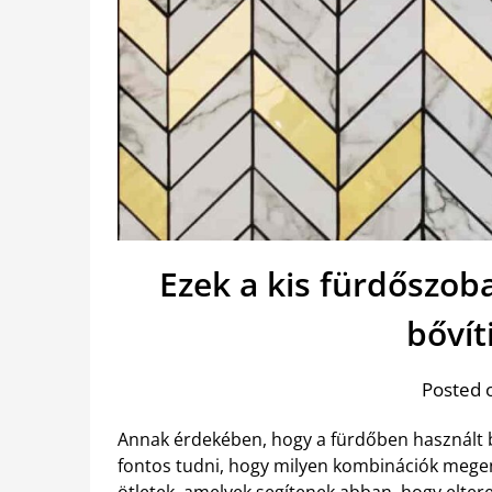
Ezek a kis fürdőszob
bővít
Posted 
Annak érdekében, hogy a fürdőben használt bu
fontos tudni, hogy milyen kombinációk mege
ötletek
, amelyek segítenek abban, hogy eltere