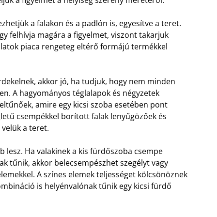
hetjük a falakon és a padlón is, egyesítve a teret.
y felhívja magára a figyelmet, viszont takarjuk
latok piaca rengeteg eltérő formájú termékkel
rdekelnek, akkor jó, ha tudjuk, hogy nem minden
őben. A hagyományos téglalapok és négyzetek
eltűnőek, amire egy kicsi szoba esetében pont
etű csempékkel borított falak lenyűgözőek és
velük a teret.
bb lesz. Ha valakinek a kis fürdőszoba csempe
ak tűnik, akkor belecsempészhet szegélyt vagy
lemekkel. A színes elemek teljességet kölcsönöznek
ombináció is helyénvalónak tűnik egy kicsi fürdő