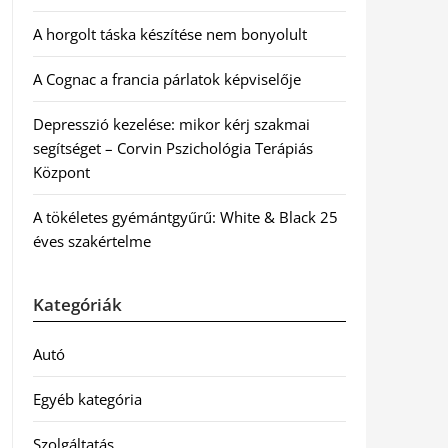
A horgolt táska készítése nem bonyolult
A Cognac a francia párlatok képviselője
Depresszió kezelése: mikor kérj szakmai
segítséget – Corvin Pszichológia Terápiás
Központ
A tökéletes gyémántgyűrű: White & Black 25
éves szakértelme
Kategóriák
Autó
Egyéb kategória
Szolgáltatás