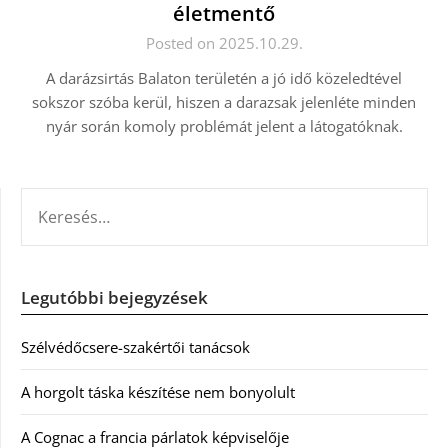
életmentő
Posted on 2025.10.29.
A darázsirtás Balaton területén a jó idő közeledtével
sokszor szóba kerül, hiszen a darazsak jelenléte minden
nyár során komoly problémát jelent a látogatóknak.
KERESÉS:
Legutóbbi bejegyzések
Szélvédőcsere-szakértői tanácsok
A horgolt táska készítése nem bonyolult
A Cognac a francia párlatok képviselője