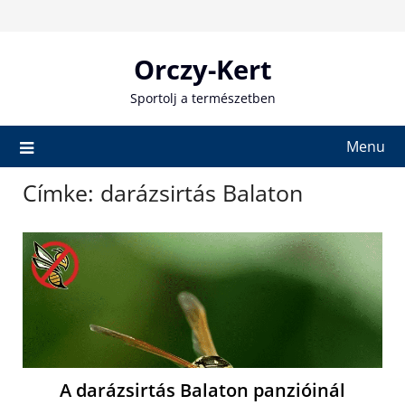
Skip
to
content
Orczy-Kert
Sportolj a természetben
Menu
Címke:
darázsirtás Balaton
A darázsirtás Balaton panzióinál