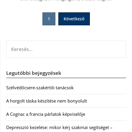
Bejegyzések
1
Következő
lapozása
KERESÉS:
Legutóbbi bejegyzések
Szélvédőcsere-szakértői tanácsok
A horgolt táska készítése nem bonyolult
A Cognac a francia párlatok képviselője
Depresszió kezelése: mikor kérj szakmai segítséget –