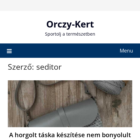
Skip
to
content
Orczy-Kert
Sportolj a természetben
Menu
Szerző:
seditor
A horgolt táska készítése nem bonyolult