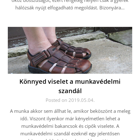
okoz bosszúságot, ezért rengeteg helyen csak a gyerek
hálózsák nyújt elfogadható megoldást. Bizonyára…
Könnyed viselet a munkavédelmi
szandál
Posted on 2019.05.04.
A munka akkor sem állhat le, amikor beköszönt a meleg
idő. Viszont ilyenkor már kényelmetlen lehet a
munkavédelmi bakancsok és cipők viselete. A
munkavédelmi szandál ezeknél egy jelentősen