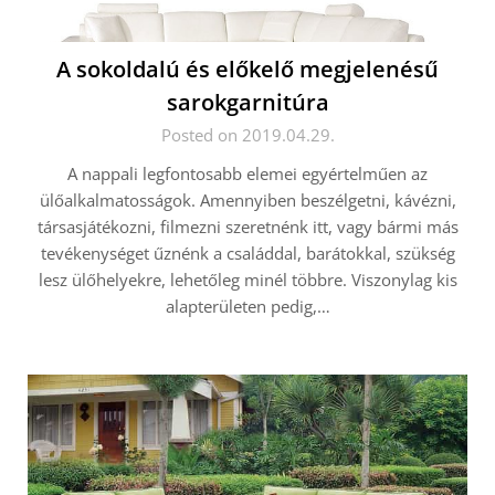
A sokoldalú és előkelő megjelenésű
sarokgarnitúra
Posted on 2019.04.29.
A nappali legfontosabb elemei egyértelműen az
ülőalkalmatosságok. Amennyiben beszélgetni, kávézni,
társasjátékozni, filmezni szeretnénk itt, vagy bármi más
tevékenységet űznénk a családdal, barátokkal, szükség
lesz ülőhelyekre, lehetőleg minél többre. Viszonylag kis
alapterületen pedig,…