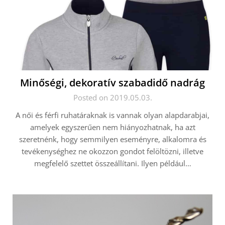
Minőségi, dekoratív szabadidő nadrág
Posted on 2019.05.03.
A női és férfi ruhatáraknak is vannak olyan alapdarabjai,
amelyek egyszerűen nem hiányozhatnak, ha azt
szeretnénk, hogy semmilyen eseményre, alkalomra és
tevékenységhez ne okozzon gondot felöltözni, illetve
megfelelő szettet összeállítani. Ilyen például…