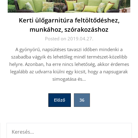
Kerti ülőgarnitúra feltöltődéshez,
munkához, szórakozáshoz
Posted on 2019.04.27.
A gyönyörű, napsütéses tavaszi időben mindenki a
szabadba vágyik és lehetőleg minél természet-közelibb
helyre. Azonban, ha erre nincs lehetőség, akkor érdemes
legalább az udvarra kiülni egy kicsit, hogy a napsugarak
simogatása és…
Bejegyzések
Előző
36
lapozása
KERESÉS: