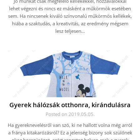
Jó munkát csak megfelelő kellékekkel, hozzávalókkal
lehet végezni és nincs ez másként a műkörmök esetében
sem. Ha nincsenek kiváló színvonalú műkörmös kellékek,
hiába a szaktudás, a kreativitás, az eredmény mégsem
lesz teljesen…
Gyerek hálózsák otthonra, kirándulásra
Posted on 2019.05.05.
Ha gyereknevelésről van szó, ki ne hallott volna még arról
a fránya kitakarózásról? Ez a jelenség bizony sok szülőnek