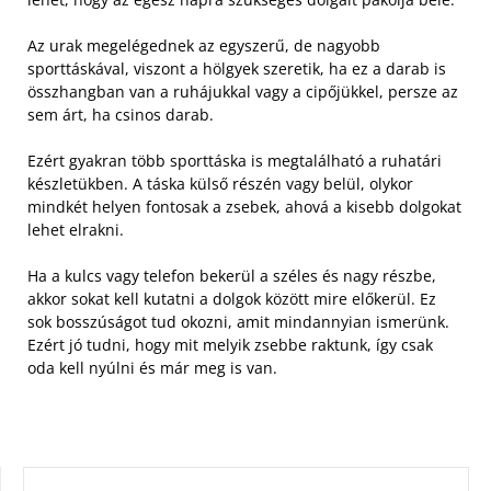
Az urak megelégednek az egyszerű, de nagyobb
sporttáskával, viszont a hölgyek szeretik, ha ez a darab is
összhangban van a ruhájukkal vagy a cipőjükkel, persze az
sem árt, ha csinos darab.
Ezért gyakran több sporttáska is megtalálható a ruhatári
készletükben. A táska külső részén vagy belül, olykor
mindkét helyen fontosak a zsebek, ahová a kisebb dolgokat
lehet elrakni.
Ha a kulcs vagy telefon bekerül a széles és nagy részbe,
akkor sokat kell kutatni a dolgok között mire előkerül. Ez
sok bosszúságot tud okozni, amit mindannyian ismerünk.
Ezért jó tudni, hogy mit melyik zsebbe raktunk, így csak
oda kell nyúlni és már meg is van.
KERESÉS: