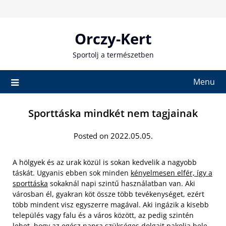
Skip
to
content
Orczy-Kert
Sportolj a természetben
Menu
Sporttáska mindkét nem tagjainak
Posted on 2022.05.05.
A hölgyek és az urak közül is sokan kedvelik a nagyobb
táskát. Ugyanis ebben sok minden
kényelmesen elfér, így a
sporttáska
sokaknál napi szintű használatban van. Aki
városban él, gyakran köt össze több tevékenységet, ezért
több mindent visz egyszerre magával. Aki ingázik a kisebb
település vagy falu és a város között, az pedig szintén
lehet, hogy az egész napra szükséges dolgait pakolja bele.