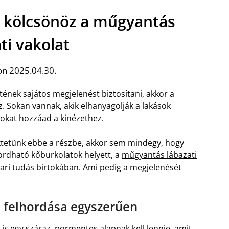
t kölcsönöz a műgyantás
ti vakolat
on 2025.04.30.
nek sajátos megjelenést biztosítani, akkor a
z. Sokan vannak, akik elhanyagolják a lakások
okat hozzáad a kinézethez.
ktetünk ebbe a részbe, akkor sem mindegy, hogy
ordható kőburkolatok helyett, a
műgyantás lábazati
pari tudás birtokában. Ami pedig a megjelenését
t felhordása egyszerűen
is egy száraz, pormentes alapnak kell lennie, amit