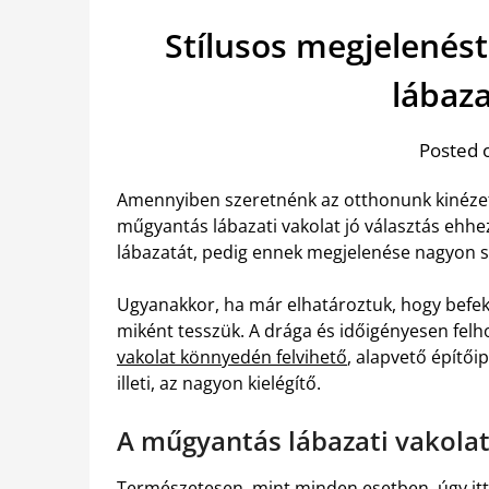
Stílusos megjelenés
lábaza
Posted 
Amennyiben szeretnénk az otthonunk kinézeté
műgyantás lábazati vakolat jó választás ehhe
lábazatát, pedig ennek megjelenése nagyon s
Ugyanakkor, ha már elhatároztuk, hogy befe
miként tesszük. A drága és időigényesen felh
vakolat könnyedén felvihető
, alapvető építői
illeti, az nagyon kielégítő.
A műgyantás lábazati vakola
Természetesen, mint minden esetben, úgy itt 