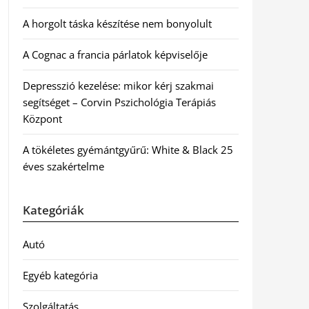
A horgolt táska készítése nem bonyolult
A Cognac a francia párlatok képviselője
Depresszió kezelése: mikor kérj szakmai
segítséget – Corvin Pszichológia Terápiás
Központ
A tökéletes gyémántgyűrű: White & Black 25
éves szakértelme
Kategóriák
Autó
Egyéb kategória
Szolgáltatás