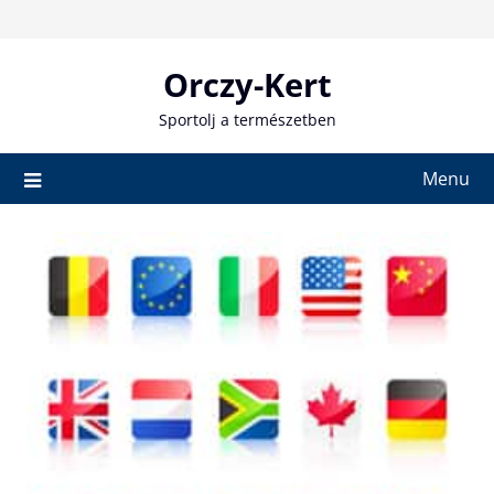
Skip
to
content
Orczy-Kert
Sportolj a természetben
Menu