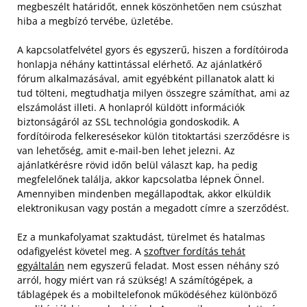
megbeszélt határidőt, ennek köszönhetően nem csúszhat
hiba a megbízó tervébe, üzletébe.
A kapcsolatfelvétel gyors és egyszerű, hiszen a fordítóiroda
honlapja néhány kattintással elérhető. Az ajánlatkérő
fórum alkalmazásával, amit egyébként pillanatok alatt ki
tud tölteni, megtudhatja milyen összegre számíthat, ami az
elszámolást illeti. A honlapról küldött információk
biztonságáról az SSL technológia gondoskodik. A
fordítóiroda felkeresésekor külön titoktartási szerződésre is
van lehetőség, amit e-mail-ben lehet jelezni. Az
ajánlatkérésre rövid időn belül választ kap, ha pedig
megfelelőnek találja, akkor kapcsolatba lépnek Önnel.
Amennyiben mindenben megállapodtak, akkor elküldik
elektronikusan vagy postán a megadott címre a szerződést.
Ez a munkafolyamat szaktudást, türelmet és hatalmas
odafigyelést követel meg. A
szoftver fordítás tehát
egyáltalán
nem egyszerű feladat. Most essen néhány szó
arról, hogy miért van rá szükség! A számítógépek, a
táblagépek és a mobiltelefonok működéséhez különböző