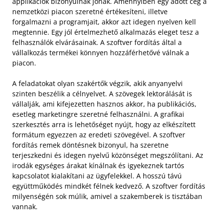
applikációk bizonyulnak jónak. Amennyiben egy adott cég a
nemzetközi piacon szeretné értékesíteni, illetve
forgalmazni a programjait, akkor azt idegen nyelven kell
megtennie. Egy jól értelmezhető alkalmazás eleget tesz a
felhasználók elvárásainak. A szoftver fordítás által a
vállalkozás termékei könnyen hozzáférhetővé válnak a
piacon.
A feladatokat olyan szakértők végzik, akik anyanyelvi
szinten beszélik a célnyelvet. A szövegek lektorálását is
vállalják, ami kifejezetten hasznos akkor, ha publikációs,
esetleg marketingre szeretné felhasználni. A grafikai
szerkesztés arra is lehetőséget nyújt, hogy az elkészített
formátum egyezzen az eredeti szövegével. A szoftver
fordítás remek döntésnek bizonyul, ha szeretne
terjeszkedni és idegen nyelvű közönséget megszólítani. Az
irodák egységes árakat kínálnak és igyekeznek tartós
kapcsolatot kialakítani az ügyfelekkel. A hosszú távú
együttműködés mindkét félnek kedvező. A szoftver fordítás
milyenségén sok múlik, amivel a szakemberek is tisztában
vannak.