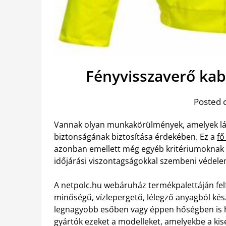
Fényvisszaverő kab
Posted 
Vannak olyan munkakörülmények, amelyek lát
biztonságának biztosítása érdekében. Ez a
fő
azonban emellett még egyéb kritériumoknak is
időjárási viszontagságokkal szembeni védelem
A netpolc.hu webáruház termékpalettáján fe
minőségű, vízlepergető, lélegző anyagból kés
legnagyobb esőben vagy éppen hőségben is hel
gyártók ezeket a modelleket, amelyekbe a kis