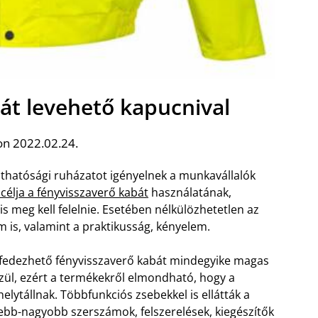
át levehető kapucnival
on 2022.02.24.
hatósági ruházatot igényelnek a munkavállalók
 célja a fényvisszaverő kabát
használatának,
 meg kell felelnie. Esetében nélkülözhetetlen az
 is, valamint a praktikusság, kényelem.
lfedezhető fényvisszaverő kabát mindegyike magas
zül, ezért a termékekről elmondható, hogy a
ytállnak. Többfunkciós zsebekkel is ellátták a
ebb-nagyobb szerszámok, felszerelések, kiegészítők