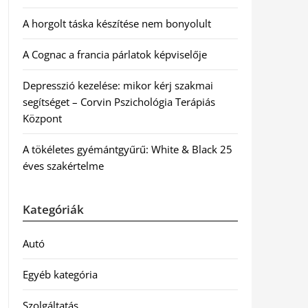
A horgolt táska készítése nem bonyolult
A Cognac a francia párlatok képviselője
Depresszió kezelése: mikor kérj szakmai
segítséget – Corvin Pszichológia Terápiás
Központ
A tökéletes gyémántgyűrű: White & Black 25
éves szakértelme
Kategóriák
Autó
Egyéb kategória
Szolgáltatás