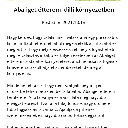
Abaliget étterem idilli környezetben
Posted on 2021.10.13.
Nagy kérdés, hogy valaki miért választana egy puccosabb,
kifinomultabb éttermet, ahol megkövetelik a ruházatot és
még azt is, hogy melyik evőeszközzel melyik fogást eheti
meg. A választás inkább esik ilyen esetekben az
Abaliget
étterem csodálatos környezetére
, ahol nemcsak a fogások
kinézete varázsolhatja el az embereket, de még a
környezet is.
Mindemellett az is, hogy nem szabják meg milyen
öltözetbe teheti be az ember a lábát az Abaliget étterem
területére. A tó látványa és a víz illata még nagyobb
étvágyat ébreszt. Ezáltal a tulajdonosok nagy örömére,
több fogyasztás is várható. Ajánlják a pihenés
szerelmeseinek és nagyobb csoportoknak egyaránt.
Ebben az esetben csak annyit várnak el, hogy időben