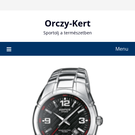
Skip
to
content
Orczy-Kert
Sportolj a természetben
Menu