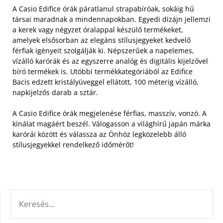
A Casio Edifice órák páratlanul strapabíróak, sokáig hű
társai maradnak a mindennapokban. Egyedi dizájn jellemzi
a kerek vagy négyzet óralappal készülő termékeket,
amelyek elsősorban az elegáns stílusjegyeket kedvelő
férfiak igényeit szolgálják ki.
Népszerűek a napelemes,
vízálló karórák és az egyszerre analóg és digitális kijelzővel
bíró termékek is. Utóbbi termékkategóriából az Edifice
Bacis edzett kristályüveggel ellátott, 100 méterig vízálló,
napkijelzős darab a sztár.
A Casio Edifice órák megjelenése férfias, masszív, vonzó. A
kínálat magáért beszél. Válogasson a világhírű japán márka
karórái között és válassza az Önhöz legközelebb álló
stílusjegyekkel rendelkező időmérőt!
KERESÉS: