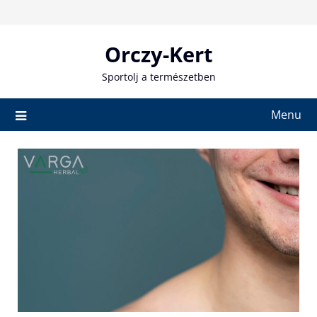
Skip
to
content
Orczy-Kert
Sportolj a természetben
Menu