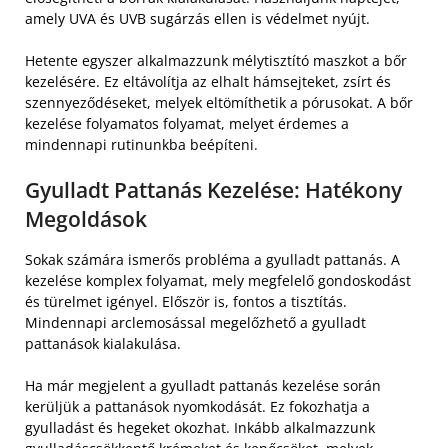
amely UVA és UVB sugárzás ellen is védelmet nyújt.
Hetente egyszer alkalmazzunk mélytisztító maszkot a bőr
kezelésére. Ez eltávolítja az elhalt hámsejteket, zsírt és
szennyeződéseket, melyek eltömíthetik a pórusokat. A bőr
kezelése folyamatos folyamat, melyet érdemes a
mindennapi rutinunkba beépíteni.
Gyulladt Pattanás Kezelése: Hatékony
Megoldások
Sokak számára ismerős probléma a gyulladt pattanás. A
kezelése komplex folyamat, mely megfelelő gondoskodást
és türelmet igényel. Először is, fontos a tisztítás.
Mindennapi arclemosással megelőzhető a gyulladt
pattanások kialakulása.
Ha már megjelent a gyulladt pattanás kezelése során
kerüljük a pattanások nyomkodását. Ez fokozhatja a
gyulladást és hegeket okozhat. Inkább alkalmazzunk