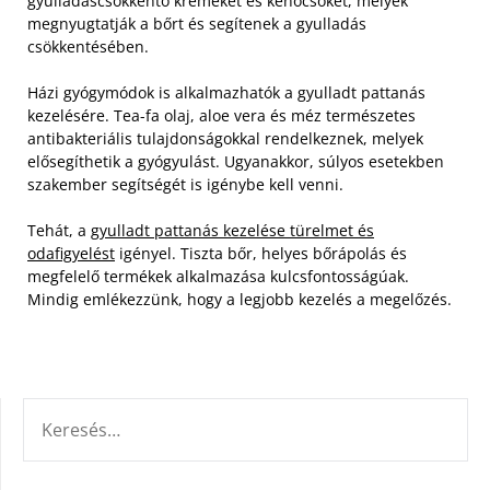
gyulladáscsökkentő krémeket és kenőcsöket, melyek
megnyugtatják a bőrt és segítenek a gyulladás
csökkentésében.
Házi gyógymódok is alkalmazhatók a gyulladt pattanás
kezelésére. Tea-fa olaj, aloe vera és méz természetes
antibakteriális tulajdonságokkal rendelkeznek, melyek
elősegíthetik a gyógyulást. Ugyanakkor, súlyos esetekben
szakember segítségét is igénybe kell venni.
Tehát, a
gyulladt pattanás kezelése türelmet és
odafigyelést
igényel. Tiszta bőr, helyes bőrápolás és
megfelelő termékek alkalmazása kulcsfontosságúak.
Mindig emlékezzünk, hogy a legjobb kezelés a megelőzés.
KERESÉS: