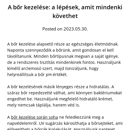
A bőr kezelése: a lépések, amit mindenki
követhet
Posted on 2023.05.30.
A bőr kezelése alapvető része az egészséges életmódnak.
Naponta szennyeződik a bőrünk, amit gondosan el kell
távolítanunk. Minden bőrtípusnak megvan a saját igénye,
de a rendszeres tisztítás mindenkinek fontos. Használjunk
kímélő arclemosó szert, majd tonizáljunk, hogy
helyreállítsuk a bőr pH-értékét.
A bőr kezelésének másik lényeges része a hidratálás. A
száraz bőr repedezetté válhat, ami könnyen baktériumokat
engedhet be. Használjunk megfelelő hidratáló krémet,
mely nemcsak táplálja, hanem véd is.
A
bőr kezelése során soha
ne feledkezzünk meg a
napvédelemről. UV sugárzás károsíthatja a bőrsejteket, ami
elősegítheti a bőrrák kialakulását. Használjunk naptejet,