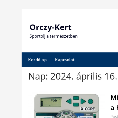
Skip
to
content
Orczy-Kert
Sportolj a természetben
Kezdőlap
Kapcsolat
Nap:
2024. április 16.
Mi
a 
Pos