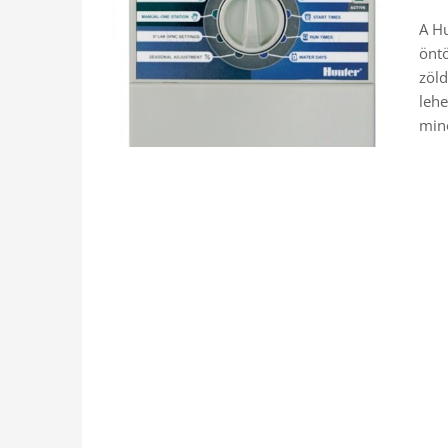
A Hu
öntö
zöld
lehe
min