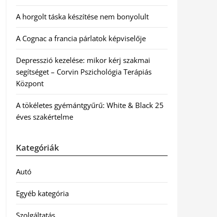
A horgolt táska készítése nem bonyolult
A Cognac a francia párlatok képviselője
Depresszió kezelése: mikor kérj szakmai
segítséget – Corvin Pszichológia Terápiás
Központ
A tökéletes gyémántgyűrű: White & Black 25
éves szakértelme
Kategóriák
Autó
Egyéb kategória
Szolgáltatás