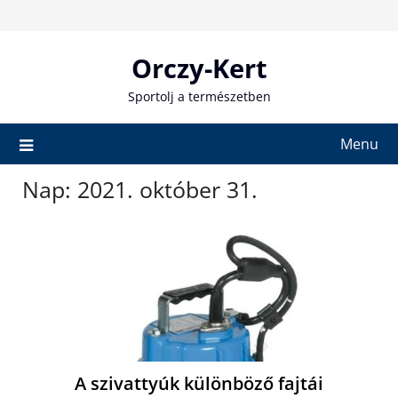
Skip
to
content
Orczy-Kert
Sportolj a természetben
Menu
Nap:
2021. október 31.
A szivattyúk különböző fajtái