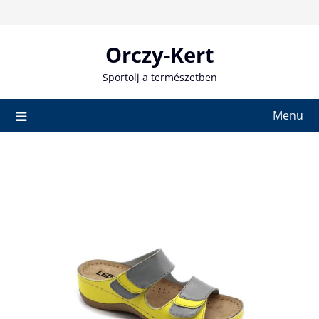
Skip
to
content
Orczy-Kert
Sportolj a természetben
Menu