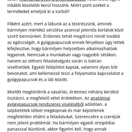
inkább közelebb kerül hozzánk. Miért pont ezeket a
termékeket emeljük ki a sorból?
Főként azért, mert a lábunk az a testrészünk, aminek
bármilyen mértékű sérülése azonnal jelentős korlátok közé
szorít bennünket. Érdemes tehát megőrizni minél tovább
az egészségét. A gyógypapucsok ennek fényében úgy lettek
kifejlesztve, hogy bármilyen helyzetben alkalmazhatóak
legyenek. Nemcsak a munkában vagy nagyobb sétákon,
hanem az otthoni feladatvégzés során is bátran
viselhetőek. Egyedi felépítést kaptak, valamint olyan bőr
bevonatot, ami kellemessé teszi a folyamatos kapcsolatot a
gyógypapucsok és a láb között.
Mielőtt megtörténik a vásárlás, érdemes néhány kérdést
tisztázni, a megfelelő vétel érdekében. Az
anatómiai
gyógypapucsok rendszeres viseléséből
adódóan, a
talpbetétek idővel megkopnak és már képtelenek
megfelelően ellátni a feladatukat. Szerencsére a cseréjük
nem jelent problémát. Ha bármilyen egyedi ortopédiai
panasszal küzdünk, akkor figyelni kell, hogy annak