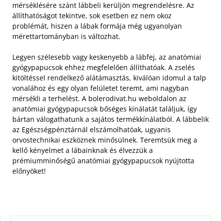
mérséklésére szánt lábbeli kerüljön megrendelésre. Az
állíthatóságot tekintve, sok esetben ez nem okoz
problémát, hiszen a lábak formája még ugyanolyan
mérettartományban is változhat.
Legyen szélesebb vagy keskenyebb a lábfej, az anatómiai
gyógypapucsok ehhez megfelelően állíthatóak. A zselés
kitöltéssel rendelkező alátámasztás, kiválóan idomul a talp
vonalához és egy olyan felületet teremt, ami nagyban
mérsékli a terhelést. A bolerodivat.hu weboldalon az
anatómiai gyógypapucsok bőséges kínálatát találjuk, így
bártan válogathatunk a sajátos termékkínálatból. A lábbelik
az Egészségpénztárnál elszámolhatóak, ugyanis
orvostechnikai eszköznek minősülnek. Teremtsük meg a
kellő kényelmet a lábainknak és élvezzük a
prémiumminőségű anatómiai gyógypapucsok nyújtotta
előnyöket!