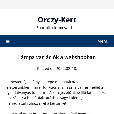
Skip
to
content
Orczy-Kert
Sportolj a természetben
Menu
Lámpa variációk a webshopban
Posted on 2022.02.18.
A mesterséges fény szerepe meghatározó az
életterünkben, mivel funkcionális haszna van és mellette
igen látványos tud lenni. A
környezetünkbe illő lámpa
sokat
hozzátesz a belső kialakításhoz vagy különleges
hangulattal ruházza fel a kertünket.
A www.alampa.hu minden területre kínál megoldást,