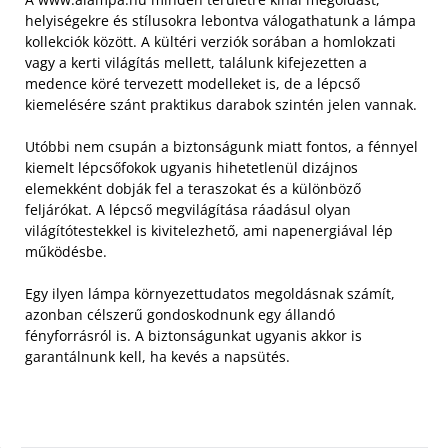
helyiségekre és stílusokra lebontva válogathatunk a lámpa
kollekciók között. A kültéri verziók sorában a homlokzati
vagy a kerti világítás mellett, találunk kifejezetten a
medence köré tervezett modelleket is, de a lépcső
kiemelésére szánt praktikus darabok szintén jelen vannak.
Utóbbi nem csupán a biztonságunk miatt fontos, a fénnyel
kiemelt lépcsőfokok ugyanis hihetetlenül dizájnos
elemekként dobják fel a teraszokat és a különböző
feljárókat. A lépcső megvilágítása ráadásul olyan
világítótestekkel is kivitelezhető, ami napenergiával lép
működésbe.
Egy ilyen lámpa környezettudatos megoldásnak számít,
azonban célszerű gondoskodnunk egy állandó
fényforrásról is. A biztonságunkat ugyanis akkor is
garantálnunk kell, ha kevés a napsütés.