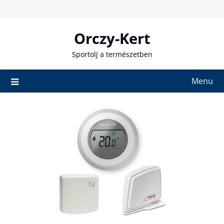
Skip
to
content
Orczy-Kert
Sportolj a természetben
Menu