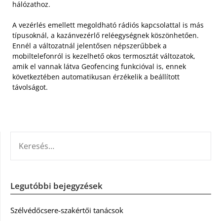
hálózathoz.
A vezérlés emellett megoldható rádiós kapcsolattal is más
típusoknál, a kazánvezérlő reléegységnek köszönhetően.
Ennél a változatnál jelentősen népszerűbbek a
mobiltelefonról is kezelhető okos termosztát változatok,
amik el vannak látva Geofencing funkcióval is, ennek
következtében automatikusan érzékelik a beállított
távolságot.
KERESÉS:
Legutóbbi bejegyzések
Szélvédőcsere-szakértői tanácsok