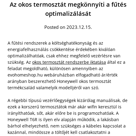
Az okos termosztát megkönnyíti a fűtés
optimalizálását
Posted on 2023.12.15.
A fűtési rendszerek a költséghatékonyság és az
energiafelhasználás csökkentése érdekében kiválóan
optimalizálhatóak, csak ehhez megfelelő vezérlésre van
szükség. Az
okos termosztát rendszerbe iktatása
által ez a
feladat megoldható, különösen amennyiben az
evohomeshop.hu webáruházban elfogadható ár/érték
arányban beszerezhető Honeywell okos termosztát
termékcsalád valamelyik modelljéről van szó.
A régebbi típusú vezérlőegységek kizárólag manuálisak, de
ezek a korszerű termosztátok már akár wifin keresztül is
irányíthatóak, sőt, akár előre be is programozhatóak. A
Honeywell T6R is ilyen elv alapján működik, a lakásban
bárhol elhelyezhető, nem szükséges a kábeles kapcsolat a
kazánnal, mindössze a töltőjét kell csatlakoztatni a