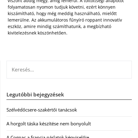
viszont addig megy, amíg lemerül. A töltöttségi állapotot
folyamatosan nyomon tudjuk követni, ezért könnyen
kiszámítható, hogy még meddig használható, mielőtt
lemerülne. Az akkumulátoros fűnyíró roppant innovatív
eszköz, amire mindig számíthatunk, a megbízható
kivitelezésnek köszönhetően.
KERESÉS:
Legutóbbi bejegyzések
Szélvédőcsere-szakértői tanácsok
A horgolt táska készítése nem bonyolult
A Cognac a francia párlatok képviselője