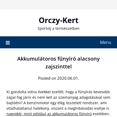
Skip
to
content
Orczy-Kert
Sportolj a természetben
Menu
Akkumulátoros fűnyíró alacsony
zajszinttel
Posted on 2020.06.01.
Ki gondolta volna évekkel ezelőtt, hogy a fűnyírás kevesebb
zajjal fog járni és nem kell az üzemanyag adagolásával sem
bajlódni? A benzinmotor egy elég összetett rendszer, ami
vitathatatlanul hatékony, viszont a meghibásodás esélye is
nagyobb, mint például az akkumulátoros fűnyíró
esetében.