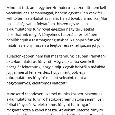
Mindent tud, amit egy benzinmotoros, viszont itt nem kell
vacakolni az üzemanyaggal, hanem egyszerűen csak fel
kell tölteni az akkukat és máris halad tovább a munka. Már
ha szükség van a folytatásra, hiszen egy Makita
akkumulátoros fűnyíróval egészen nagy területeket
tisztíthatunk meg. A kényelmes használat érdekében
beállíthatjuk a testmagasságunkhoz. Az önjáró funkció
hatalmas előny, hiszen a leejtős részeknél igazán jól jön.
Tulajdonképpen nem kell más tennünk, csupán irányítani
az akkumulátoros fűnyírót. Még csak abba sem kell
energiát fektetnünk, hogy eltoljuk egyik helyről a másikba.
Joggal merül fel a kérdés, hogy miért jobb egy
akkumulátoros fűnyíró mellett voksolni, mint a
hagyományos, elektromos változat?
Mindkettő csendesen üzemel munka közben. Viszont az
akkumulátoros fűnyíró hatókörét nem gátolja semmilyen
fizikai tényező. Az elektromos fűnyíró hatósugarát
meghatározza a kábel hossza. Az akkumulátoros fűnyíró