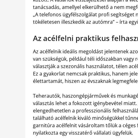
tanácsadás, amellyel elkerülhető a nem megfe
„A telefonos ügyfélszolgálat profi segítséget 
tökéletesen illeszkedik az autómra” – írta egy
Az acélfelni praktikus felha
Az acélfelnik ideális megoldást jelentenek az
van szükségük, például téli időszakban vagy 
választják a szezonális használatot, télen acé
Ez a gyakorlat nemcsak praktikus, hanem jel
élettartamát, hiszen az évszaknak legmegfele
Teherautók, haszongépjárművek és munkagép
választás lehet a fokozott igénybevétel miatt.
elengedhetetlen a professzionális felhasználá
található acélfelnik kiváló minőségükkel tűnn
garnitúra acélfelnit vásároltam tőlük a cége
nyilatkozta egy visszatérő vállalati ügyfelük.