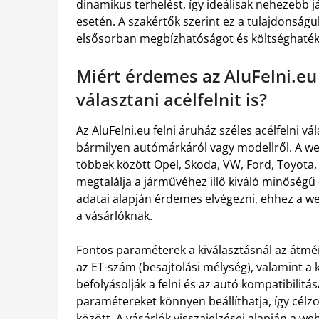
dinamikus terhelést, így ideálisak nehezebb 
esetén. A szakértők szerint ez a tulajdonságu
elsősorban megbízhatóságot és költséghaté
Miért érdemes az AluFelni.eu 
választani acélfelnit is?
Az AluFelni.eu felni áruház széles acélfelni vá
bármilyen autómárkáról vagy modellről. A we
többek között Opel, Skoda, VW, Ford, Toyota,
megtalálja a járművéhez illő kiváló minőségű 
adatai alapján érdemes elvégezni, ehhez a w
a vásárlóknak.
Fontos paraméterek a kiválasztásnál az átmé
az ET-szám (besajtolási mélység), valamint a
befolyásolják a felni és az autó kompatibilitá
paramétereket könnyen beállíthatja, így cél
között. A vásárlók visszajelzései alapján a 