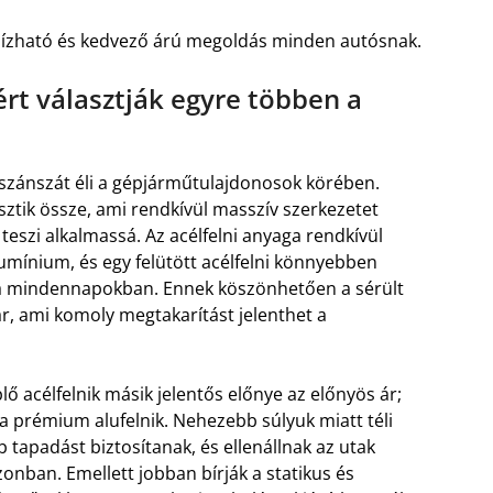
egbízható és kedvező árú megoldás minden autósnak.
ért választják egyre többen a
szánszát éli a gépjárműtulajdonosok körében.
sztik össze, ami rendkívül masszív szerkezetet
eszi alkalmassá. Az acélfelni anyaga rendkívül
alumínium, és egy felütött acélfelni könnyebben
nt a mindennapokban. Ennek köszönhetően a sérült
jár, ami komoly megtakarítást jelenthet a
ő acélfelnik másik jelentős előnye az előnyös ár;
a prémium alufelnik. Nehezebb súlyuk miatt téli
tapadást biztosítanak, és ellenállnak az utak
zonban. Emellett jobban bírják a statikus és