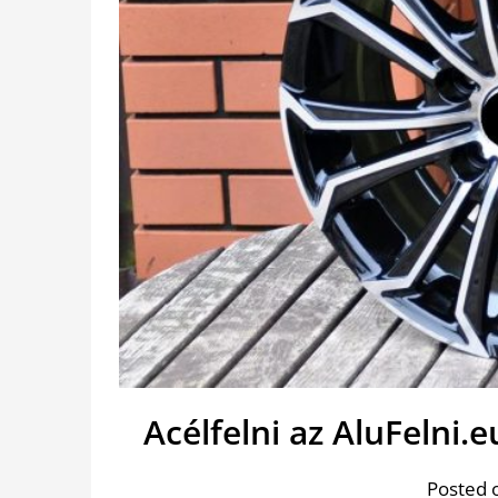
Acélfelni az AluFelni.
Posted 