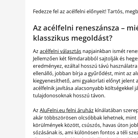
Fedezze fel az acélfelni előnyeit! Tartós, m
Az acélfelni reneszánsza – mi
klasszikus megoldást?
Az
acélfelni választás
napjainkban ismét rene
Jellemzően két fémdarabból sajtolják és hege
eredményez, ezáltal hosszú távú használatra t
ellenálló, jobban bírja a gyűrődést, mint az 
kiegyenesíthető, ami gyakorlati előnyt jele
acélfelnik javítása alacsonyabb költségekkel 
tulajdonosoknak hosszú távon.
Az
AluFelni.eu felni áruház
kínálatában szerepl
akár többszörösen olcsóbbak lehetnek, mint 
körülmények között, csúszós, havas úton jobb 
sózásának is, ami különösen fontos a téli sze