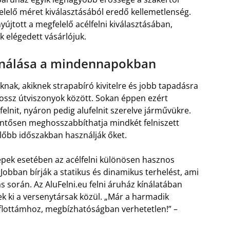
lelő méret kiválasztásából eredő kellemetlenség.
nyújtott a megfelelő acélfelni kiválasztásában,
ik elégedett vásárlójuk.
sználása a mindennapokban
oknak, akiknek strapabíró kivitelre és jobb tapadásra
rossz útviszonyok között. Sokan éppen ezért
lfelnit, nyáron pedig alufelnit szerelve járművükre.
entősen meghosszabbíthatja mindkét felniszett
lőbb időszakban használják őket.
ek esetében az acélfelni különösen hasznos
 Jobban bírják a statikus és dinamikus terhelést, ami
s során. Az AluFelni.eu felni áruház kínálatában
ek ki a versenytársak közül. „Már a harmadik
s flottámhoz, megbízhatóságban verhetetlen!” –