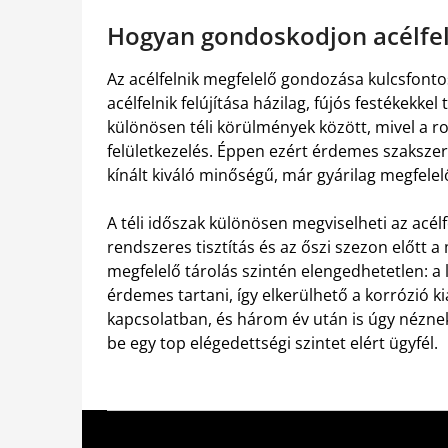
Hogyan gondoskodjon acélfel
Az acélfelnik megfelelő gondozása kulcsfonto
acélfelnik felújítása házilag, fújós festékekk
különösen téli körülmények között, mivel a r
felületkezelés. Éppen ezért érdemes szakszerű
kínált kiváló minőségű, már gyárilag megfelelő
A téli időszak különösen megviselheti az acélf
rendszeres tisztítás és az őszi szezon előtt 
megfelelő tárolás szintén elengedhetetlen: a l
érdemes tartani, így elkerülhető a korrózió k
kapcsolatban, és három év után is úgy néznek
be egy top elégedettségi szintet elért ügyfél.