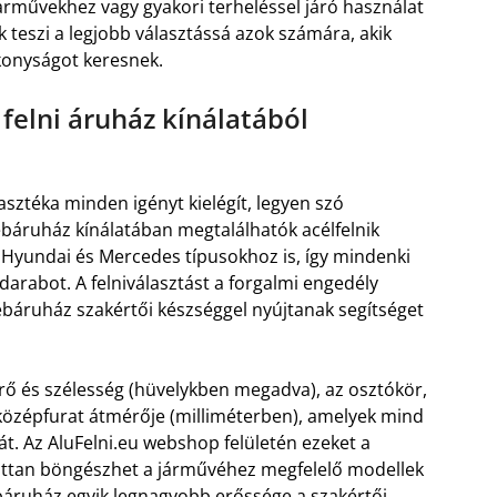
járművekhez vagy gyakori terheléssel járó használat
k teszi a legjobb választássá azok számára, akik
konyságot keresnek.
felni áruház kínálatából
lasztéka minden igényt kielégít, legyen szó
báruház kínálatában megtalálhatók acélfelnik
 Hyundai és Mercedes típusokhoz is, így mindenki
darabot. A felniválasztást a forgalmi engedély
ebáruház szakértői készséggel nyújtanak segítséget
rő és szélesség (hüvelykben megadva), az osztókör,
 középfurat átmérője (milliméterben), amelyek mind
sát. Az AluFelni.eu webshop felületén ezeket a
zottan böngészhet a járművéhez megfelelő modellek
webáruház egyik legnagyobb erőssége a szakértői