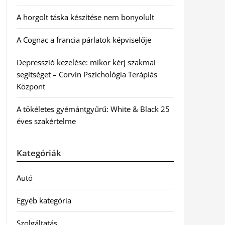
A horgolt táska készítése nem bonyolult
A Cognac a francia párlatok képviselője
Depresszió kezelése: mikor kérj szakmai
segítséget – Corvin Pszichológia Terápiás
Központ
A tökéletes gyémántgyűrű: White & Black 25
éves szakértelme
Kategóriák
Autó
Egyéb kategória
Szolgáltatás