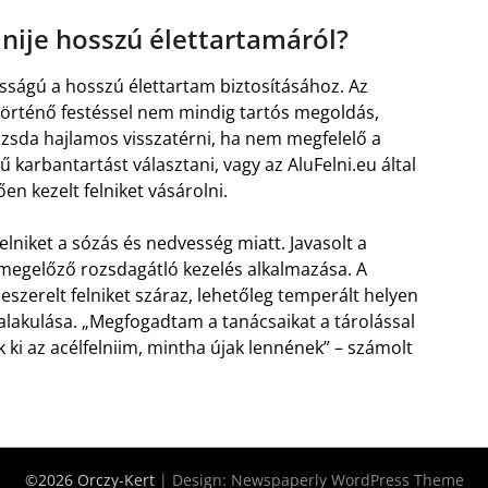
nije hosszú élettartamáról?
sságú a hosszú élettartam biztosításához. Az
el történő festéssel nem mindig tartós megoldás,
ozsda hajlamos visszatérni, ha nem megfelelő a
 karbantartást választani, vagy az AluFelni.eu által
en kezelt felniket vásárolni.
elniket a sózás és nedvesség miatt. Javasolt a
a megelőző rozsdagátló kezelés alkalmazása. A
eszerelt felniket száraz, lehetőleg temperált helyen
ialakulása. „Megfogadtam a tanácsaikat a tárolással
 ki az acélfelniim, mintha újak lennének” – számolt
©2026 Orczy-Kert
| Design:
Newspaperly WordPress Theme