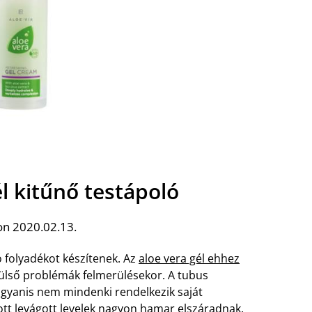
él kitűnő testápoló
on 2020.02.13.
 folyadékot készítenek. Az
aloe vera gél ehhez
külső problémák felmerülésekor. A tubus
gyanis nem mindenki rendelkezik saját
tt levágott levelek nagyon hamar elszáradnak.