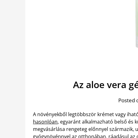
Az aloe vera g
Posted 
A növényekből legtöbbször krémet vagy iható
hasonlóan
, egyaránt alkalmazható belső és 
megvásárlása rengeteg előnnyel származik, u
gyógynövénnyel az otthonában, ráadásul az o