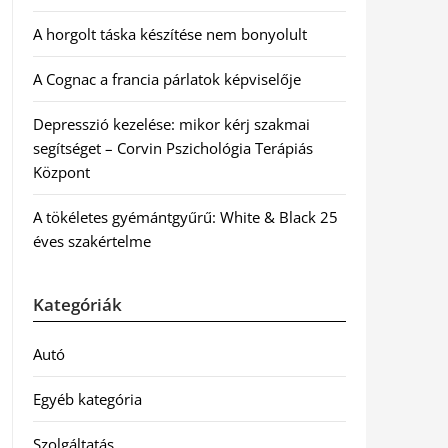
A horgolt táska készítése nem bonyolult
A Cognac a francia párlatok képviselője
Depresszió kezelése: mikor kérj szakmai
segítséget – Corvin Pszichológia Terápiás
Központ
A tökéletes gyémántgyűrű: White & Black 25
éves szakértelme
Kategóriák
Autó
Egyéb kategória
Szolgáltatás